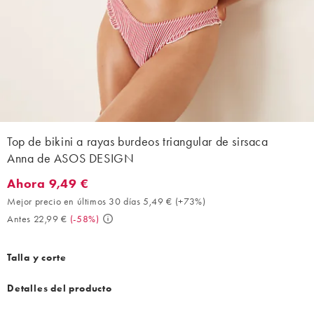
Top de bikini a rayas burdeos triangular de sirsaca
Anna de ASOS DESIGN
Ahora 9,49 €
Ahora 9,49 €. Mejor precio en últimos 30 días 5,49 € (+73%). A
Mejor precio en últimos 30 días 5,49 €
(
+73%
)
Antes 22,99 €
(
-58%
)
Talla y corte
Detalles del producto