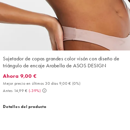
Sujetador de copas grandes color visón con diseño de
triángulo de encaje Arabella de ASOS DESIGN
Ahora 9,00 €
Ahora 9,00 €. Mejor precio en últimos 30 días 9,00 € (0%). Ante
Mejor precio en últimos 30 días 9,00 €
(
0%
)
Antes 14,99 €
(
-39%
)
Detalles del producto