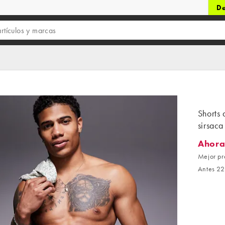
De
Shorts 
sirsac
Ahora
Ahora 1
Mejor pr
Antes 22