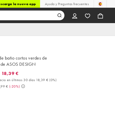
scarga la nueva app
Ayuda y Preguntas frecuentes
de baño cortos verdes de
a de ASOS DESIGN
 18,39 €
8,39 €. Mejor precio en últimos 30 días 18,39 € (0%). Antes 22,99
ecio en últimos 30 días 18,39 €
(
0%
)
,99 €
(
-20%
)