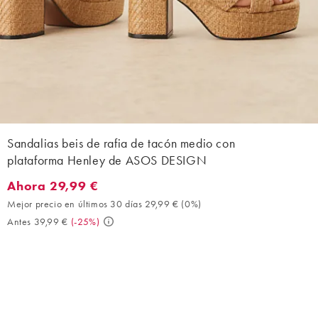
Sandalias beis de rafia de tacón medio con
plataforma Henley de ASOS DESIGN
Ahora 29,99 €
Ahora 29,99 €. Mejor precio en últimos 30 días 29,99 € (0%). An
Mejor precio en últimos 30 días 29,99 €
(
0%
)
Antes 39,99 €
(
-25%
)