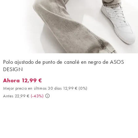
Polo ajustado de punto de canalé en negro de ASOS
DESIGN
Ahora 12,99 €
Ahora 12,99 €. Mejor precio en últimos 30 días 12,99 € (0%). An
Mejor precio en últimos 30 días 12,99 €
(
0%
)
Antes 22,99 €
(
-43%
)