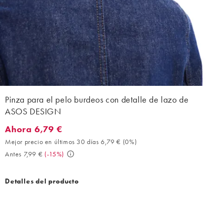
Pinza para el pelo burdeos con detalle de lazo de
ASOS DESIGN
Ahora 6,79 €
Ahora 6,79 €. Mejor precio en últimos 30 días 6,79 € (0%). Ante
Mejor precio en últimos 30 días 6,79 €
(
0%
)
Antes 7,99 €
(
-15%
)
Detalles del producto