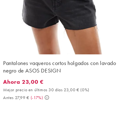
Pantalones vaqueros cortos holgados con lavado
negro de ASOS DESIGN
Ahora 23,00 €
Ahora 23,00 €. Mejor precio en últimos 30 días 23,00 € (0%). An
Mejor precio en últimos 30 días 23,00 €
(
0%
)
Antes 27,99 €
(
-17%
)