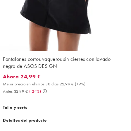
Pantalones cortos vaqueros sin cierres con lavado
negro de ASOS DESIGN
Ahora 24,99 €
Ahora 24,99 €. Mejor precio en últimos 30 días 22,99 € (+9%). 
Mejor precio en últimos 30 días 22,99 €
(
+9%
)
Antes 32,99 €
(
-24%
)
Talla y corte
Detalles del producto