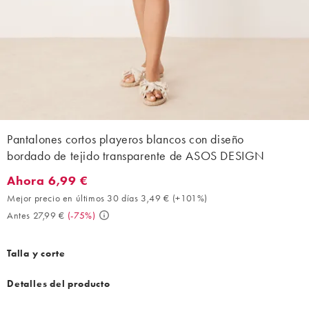
Pantalones cortos playeros blancos con diseño
bordado de tejido transparente de ASOS DESIGN
Ahora 6,99 €
Ahora 6,99 €. Mejor precio en últimos 30 días 3,49 € (+101%). A
Mejor precio en últimos 30 días 3,49 €
(
+101%
)
Antes 27,99 €
(
-75%
)
Talla y corte
Detalles del producto