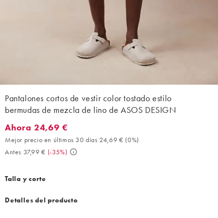
Pantalones cortos de vestir color tostado estilo
bermudas de mezcla de lino de ASOS DESIGN
Ahora 24,69 €
Ahora 24,69 €. Mejor precio en últimos 30 días 24,69 € (0%). An
Mejor precio en últimos 30 días 24,69 €
(
0%
)
Antes 37,99 €
(
-35%
)
Talla y corte
Detalles del producto