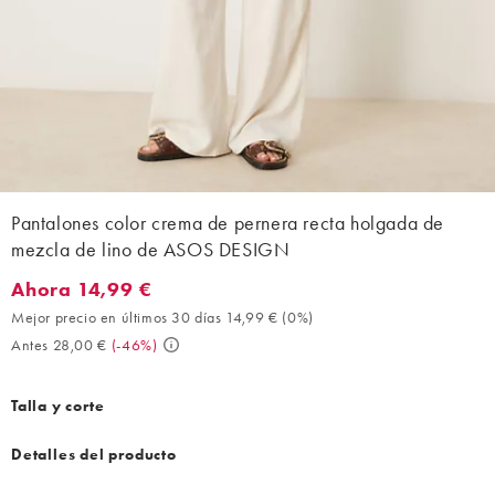
Pantalones color crema de pernera recta holgada de
mezcla de lino de ASOS DESIGN
Ahora 14,99 €
Ahora 14,99 €. Mejor precio en últimos 30 días 14,99 € (0%). An
Mejor precio en últimos 30 días 14,99 €
(
0%
)
Antes 28,00 €
(
-46%
)
Talla y corte
Detalles del producto