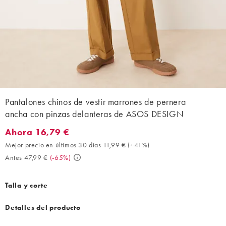
Pantalones chinos de vestir marrones de pernera
ancha con pinzas delanteras de ASOS DESIGN
Ahora 16,79 €
Ahora 16,79 €. Mejor precio en últimos 30 días 11,99 € (+41%). 
Mejor precio en últimos 30 días 11,99 €
(
+41%
)
Antes 47,99 €
(
-65%
)
Talla y corte
Detalles del producto