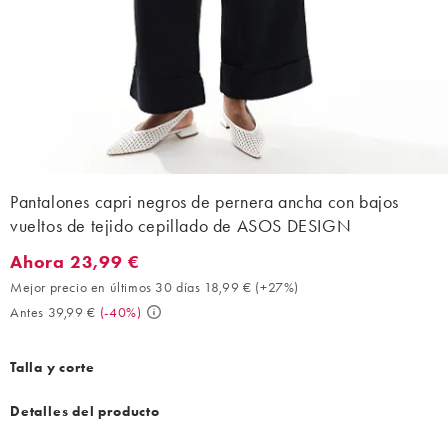
Pantalones capri negros de pernera ancha con bajos
vueltos de tejido cepillado de ASOS DESIGN
Ahora 23,99 €
Ahora 23,99 €. Mejor precio en últimos 30 días 18,99 € (+27%).
Mejor precio en últimos 30 días 18,99 €
(
+27%
)
Antes 39,99 €
(
-40%
)
Talla y corte
Detalles del producto