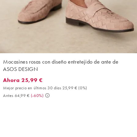
Mocasines rosas con diseño entretejido de ante de
ASOS DESIGN
Ahora 25,99 €
Ahora 25,99 €. Mejor precio en últimos 30 días 25,99 € (0%). A
Mejor precio en últimos 30 días 25,99 €
(
0%
)
Antes 64,99 €
(
-60%
)