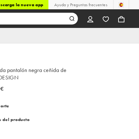
scarga la nueva app
Ayuda y Preguntas frecuentes
lda pantalón negra ceñida de
DESIGN
 €
corte
s del producto