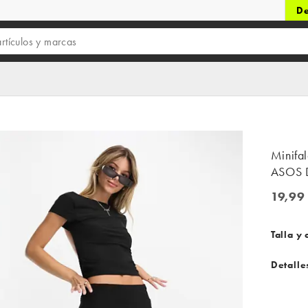
De
Minifa
ASOS 
19,99
19,99 €
Talla y 
Detalle