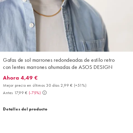
Gafas de sol marrones redondeadas de estilo retro
con lentes marrones ahumadas de ASOS DESIGN
Ahora 4,49 €
Ahora 4,49 €. Mejor precio en últimos 30 días 2,99 € (+51%). An
Mejor precio en últimos 30 días 2,99 €
(
+51%
)
Antes 17,99 €
(
-75%
)
Detalles del producto