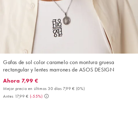
Gafas de sol color caramelo con montura gruesa
rectangular y lentes marrones de ASOS DESIGN
Ahora 7,99 €
Ahora 7,99 €. Mejor precio en últimos 30 días 7,99 € (0%). Antes
Mejor precio en últimos 30 días 7,99 €
(
0%
)
Antes 17,99 €
(
-55%
)