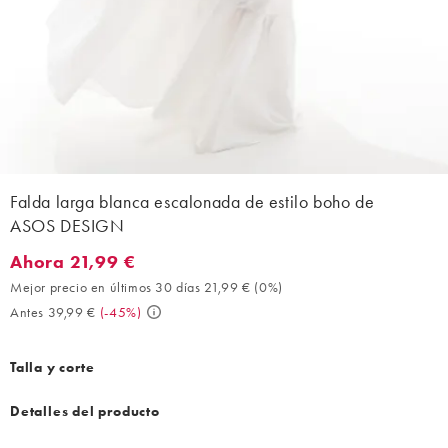
Falda larga blanca escalonada de estilo boho de
ASOS DESIGN
Ahora 21,99 €
Ahora 21,99 €. Mejor precio en últimos 30 días 21,99 € (0%). An
Mejor precio en últimos 30 días 21,99 €
(
0%
)
Antes 39,99 €
(
-45%
)
Talla y corte
Detalles del producto