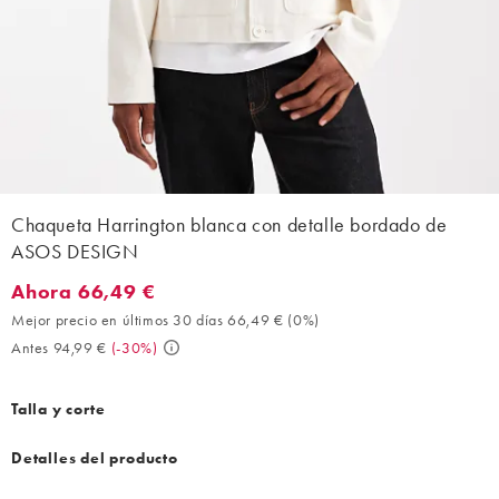
Chaqueta Harrington blanca con detalle bordado de
ASOS DESIGN
Ahora 66,49 €
Ahora 66,49 €. Mejor precio en últimos 30 días 66,49 € (0%). A
Mejor precio en últimos 30 días 66,49 €
(
0%
)
Antes 94,99 €
(
-30%
)
Talla y corte
Detalles del producto