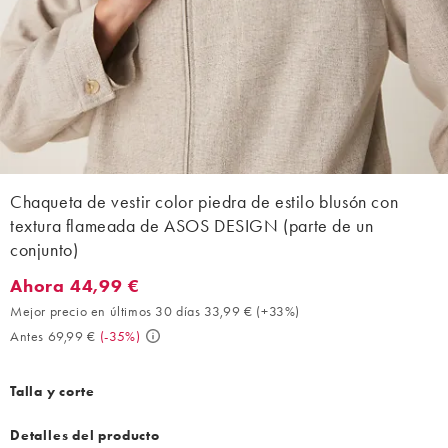
Chaqueta de vestir color piedra de estilo blusón con
textura flameada de ASOS DESIGN (parte de un
conjunto)
Ahora 44,99 €
Ahora 44,99 €. Mejor precio en últimos 30 días 33,99 € (+33%).
Mejor precio en últimos 30 días 33,99 €
(
+33%
)
Antes 69,99 €
(
-35%
)
Talla y corte
Detalles del producto