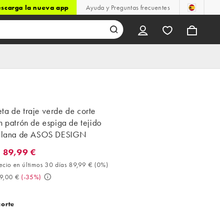
scarga la nueva app
Ayuda y Preguntas frecuentes
ta de traje verde de corte
n patrón de espiga de tejido
n lana de ASOS DESIGN
 89,99 €
9,99 €. Mejor precio en últimos 30 días 89,99 € (0%). Antes 139,0
ecio en últimos 30 días 89,99 €
(
0%
)
9,00 €
(
-35%
)
corte