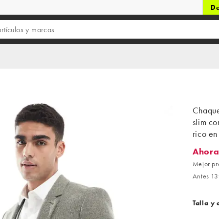
De
Chaque
slim co
rico e
Ahora
Ahora 8
Mejor pr
Antes 13
Talla y 