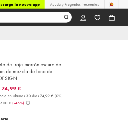
scarga la nueva app
Ayuda y Preguntas frecuentes
ta de traje marrón oscuro de
lim de mezcla de lana de
DESIGN
 74,99 €
4,99 €. Mejor precio en últimos 30 días 74,99 € (0%). Antes 139,0
ecio en últimos 30 días 74,99 €
(
0%
)
9,00 €
(
-46%
)
corte