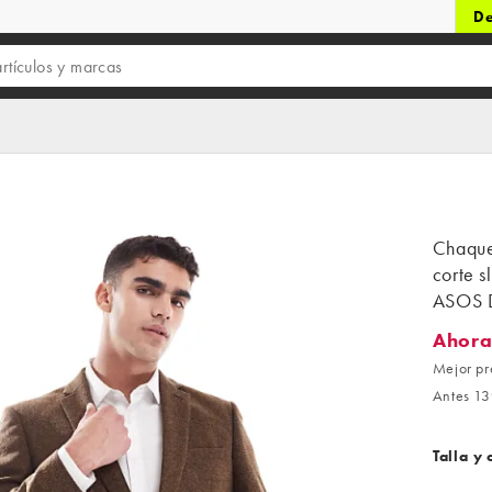
De
Chaque
corte s
ASOS 
Ahora
Ahora 7
Mejor pr
Antes 13
Talla y 