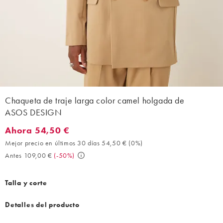
Chaqueta de traje larga color camel holgada de
ASOS DESIGN
Ahora 54,50 €
Ahora 54,50 €. Mejor precio en últimos 30 días 54,50 € (0%). A
Mejor precio en últimos 30 días 54,50 €
(
0%
)
Antes 109,00 €
(
-50%
)
Talla y corte
Detalles del producto