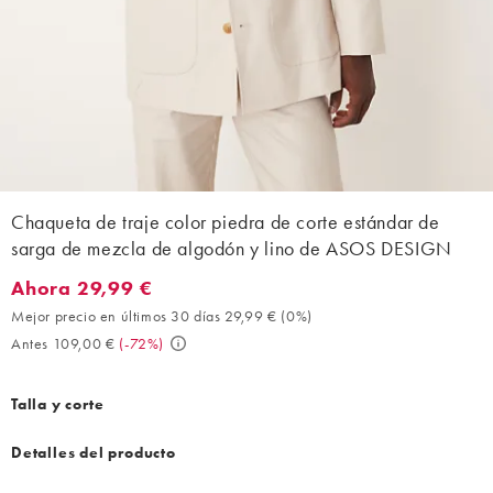
Chaqueta de traje color piedra de corte estándar de
sarga de mezcla de algodón y lino de ASOS DESIGN
Ahora 29,99 €
Ahora 29,99 €. Mejor precio en últimos 30 días 29,99 € (0%). A
Mejor precio en últimos 30 días 29,99 €
(
0%
)
Antes 109,00 €
(
-72%
)
Talla y corte
Detalles del producto