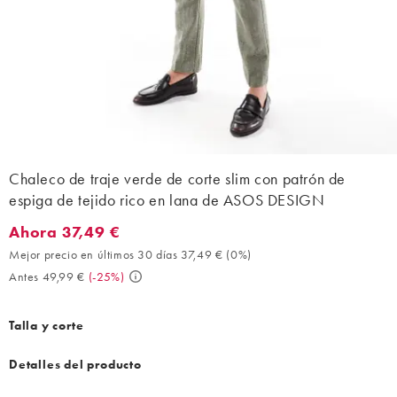
Chaleco de traje verde de corte slim con patrón de
espiga de tejido rico en lana de ASOS DESIGN
Ahora 37,49 €
Ahora 37,49 €. Mejor precio en últimos 30 días 37,49 € (0%). An
Mejor precio en últimos 30 días 37,49 €
(
0%
)
Antes 49,99 €
(
-25%
)
Talla y corte
Detalles del producto