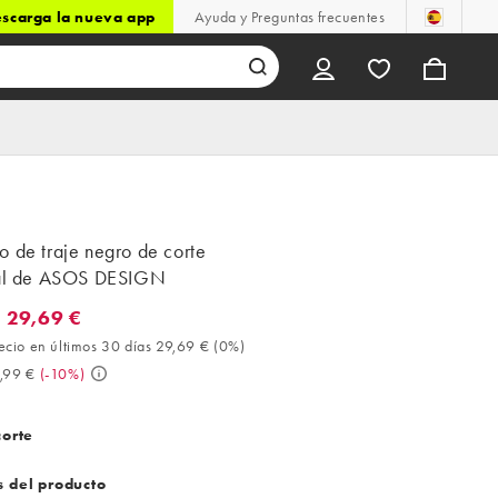
scarga la nueva app
Ayuda y Preguntas frecuentes
 de traje negro de corte
ial de ASOS DESIGN
 29,69 €
9,69 €. Mejor precio en últimos 30 días 29,69 € (0%). Antes 32,99
ecio en últimos 30 días 29,69 €
(
0%
)
,99 €
(
-10%
)
corte
s del producto