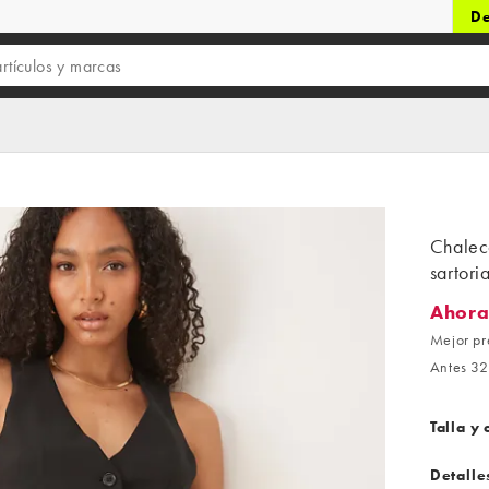
De
Chaleco
sartor
Ahora
Ahora 2
Mejor pr
Antes 32
Talla y 
Detalle