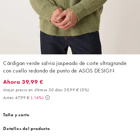
Cárdigan verde salvia jaspeado de corte ultragrande
con cuello redondo de punto de ASOS DESIGN
Ahora 39,99 €
Ahora 39,99 €. Mejor precio en últimos 30 días 39,99 € (0%). An
Mejor precio en últimos 30 días 39,99 €
(
0%
)
Antes 47,99 €
(
-16%
)
Talla y corte
Detalles del producto