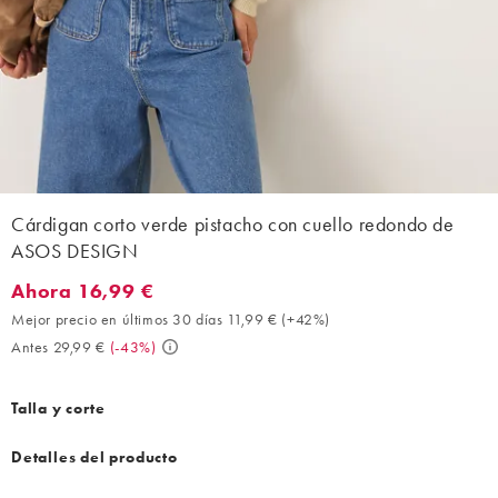
Cárdigan corto verde pistacho con cuello redondo de
ASOS DESIGN
Ahora 16,99 €
Ahora 16,99 €. Mejor precio en últimos 30 días 11,99 € (+42%). 
Mejor precio en últimos 30 días 11,99 €
(
+42%
)
Antes 29,99 €
(
-43%
)
Talla y corte
Detalles del producto