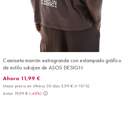
Camiseta marrón extragrande con estampado gráfico
de estilo sukajan de ASOS DESIGN
Ahora 11,99 €
Ahora 11,99 €. Mejor precio en últimos 30 días 5,99 € (+101%). 
Mejor precio en últimos 30 días 5,99 €
(
+101%
)
Antes 19,99 €
(
-40%
)