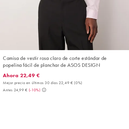
Camisa de vestir rosa claro de corte estándar de
popelina fácil de planchar de ASOS DESIGN
Ahora 22,49 €
Ahora 22,49 €. Mejor precio en últimos 30 días 22,49 € (0%). A
Mejor precio en últimos 30 días 22,49 €
(
0%
)
Antes 24,99 €
(
-10%
)