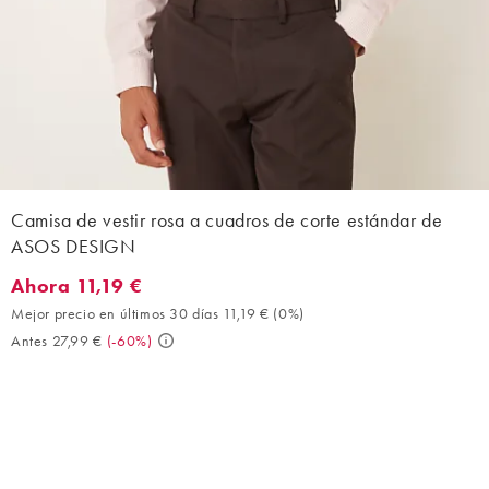
Camisa de vestir rosa a cuadros de corte estándar de
ASOS DESIGN
Ahora 11,19 €
Ahora 11,19 €. Mejor precio en últimos 30 días 11,19 € (0%). Ant
Mejor precio en últimos 30 días 11,19 €
(
0%
)
Antes 27,99 €
(
-60%
)