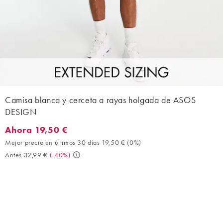
Camisa blanca y cerceta a rayas holgada de ASOS
DESIGN
Ahora 19,50 €
Ahora 19,50 €. Mejor precio en últimos 30 días 19,50 € (0%). An
Mejor precio en últimos 30 días 19,50 €
(
0%
)
Antes 32,99 €
(
-40%
)