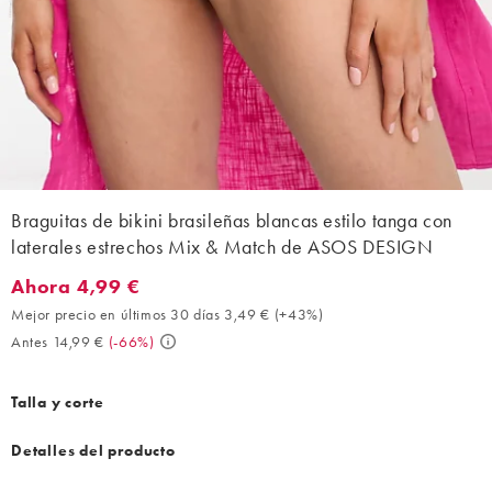
Braguitas de bikini brasileñas blancas estilo tanga con
laterales estrechos Mix & Match de ASOS DESIGN
Ahora 4,99 €
Ahora 4,99 €. Mejor precio en últimos 30 días 3,49 € (+43%). A
Mejor precio en últimos 30 días 3,49 €
(
+43%
)
Antes 14,99 €
(
-66%
)
Talla y corte
Detalles del producto