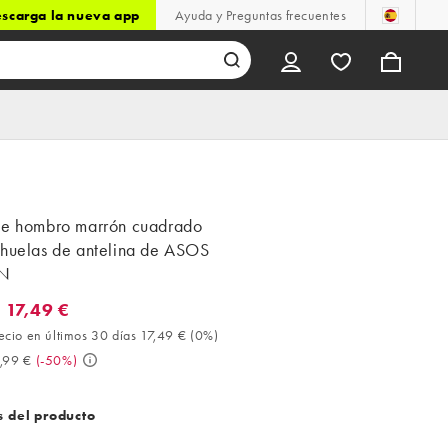
scarga la nueva app
Ayuda y Preguntas frecuentes
de hombro marrón cuadrado
chuelas de antelina de ASOS
N
 17,49 €
7,49 €. Mejor precio en últimos 30 días 17,49 € (0%). Antes 34,99
ecio en últimos 30 días 17,49 €
(
0%
)
,99 €
(
-50%
)
s del producto