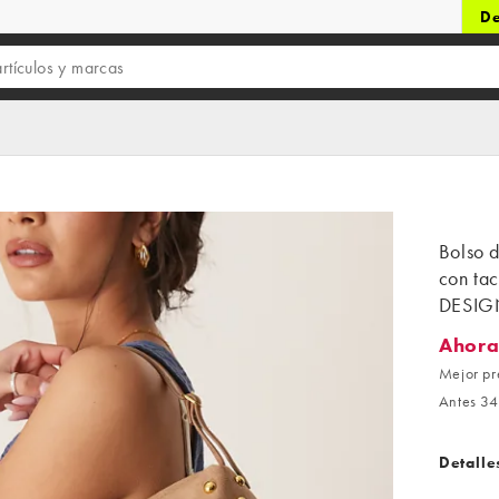
De
Bolso 
con ta
DESIG
Ahora
Ahora 1
Mejor pr
Antes 34
Detalle