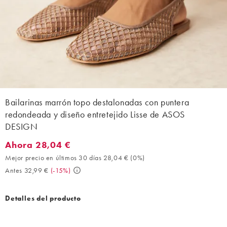
Bailarinas marrón topo destalonadas con puntera
redondeada y diseño entretejido Lisse de ASOS
DESIGN
Ahora 28,04 €
Ahora 28,04 €. Mejor precio en últimos 30 días 28,04 € (0%). A
Mejor precio en últimos 30 días 28,04 €
(
0%
)
Antes 32,99 €
(
-15%
)
Detalles del producto