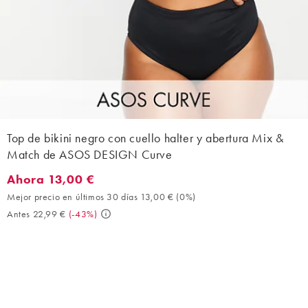
Top de bikini negro con cuello halter y abertura Mix &
Match de ASOS DESIGN Curve
Ahora 13,00 €
Ahora 13,00 €. Mejor precio en últimos 30 días 13,00 € (0%). A
Mejor precio en últimos 30 días 13,00 €
(
0%
)
Antes 22,99 €
(
-43%
)