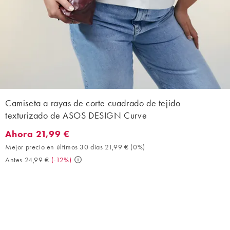
Camiseta a rayas de corte cuadrado de tejido
texturizado de ASOS DESIGN Curve
Ahora 21,99 €
Ahora 21,99 €. Mejor precio en últimos 30 días 21,99 € (0%). An
Mejor precio en últimos 30 días 21,99 €
(
0%
)
Antes 24,99 €
(
-12%
)