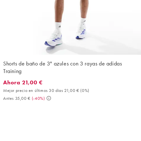
Shorts de baño de 3" azules con 3 rayas de adidas
Training
Ahora 21,00 €
Ahora 21,00 €. Mejor precio en últimos 30 días 21,00 € (0%). An
Mejor precio en últimos 30 días 21,00 €
(
0%
)
Antes 35,00 €
(
-40%
)