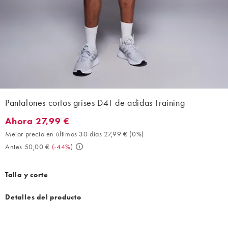
Pantalones cortos grises D4T de adidas Training
Ahora 27,99 €
Ahora 27,99 €. Mejor precio en últimos 30 días 27,99 € (0%). An
Mejor precio en últimos 30 días 27,99 €
(
0%
)
Antes 50,00 €
(
-44%
)
Talla y corte
Detalles del producto