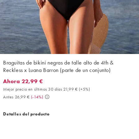
Braguitas de bikini negras de talle alto de 4th &
Reckless x Luana Barron (parte de un conjunto)
Ahora 22,99 €
Ahora 22,99 €. Mejor precio en últimos 30 días 21,99 € (+5%). A
Mejor precio en últimos 30 días 21,99 €
(
+5%
)
Antes 26,99 €
(
-14%
)
Detalles del producto