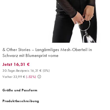
& Other Stories – Langärmliges Mesh-Oberteil in
Schwarz mit Blumenprint vorne
Jetzt 16,31 €
Jetzt 16,31 €. 30-Tage-Bestpreis 16,31 € (0%). Vorher 33,99 €. 
30-Tage-Bestpreis 16,31 €
(
0%
)
Vorher 33,99 €
(
-52%
)
Größe und Passform
Produktbeschreibung