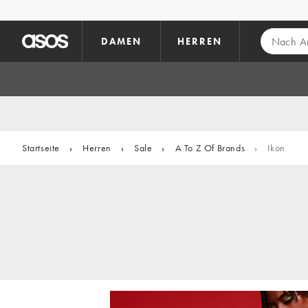
Zum Hauptinhalt überspringen
DAMEN
HERREN
Startseite
›
Herren
›
Sale
›
A To Z Of Brands
›
Ikon