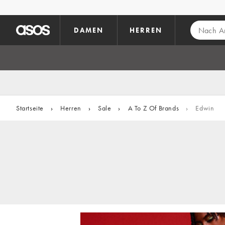
Zum Hauptinhalt überspringen
DAMEN
HERREN
Startseite
›
Herren
›
Sale
›
A To Z Of Brands
›
Edwin