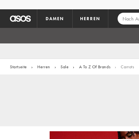
Zum Hauptinhalt überspringen
DAMEN
HERREN
Startseite
›
Herren
›
Sale
›
A To Z Of Brands
›
Carrots