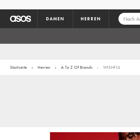
Zum Hauptinhalt überspringen
DAMEN
HERREN
Startseite
›
Herren
›
A To Z Of Brands
›
WISHFUL