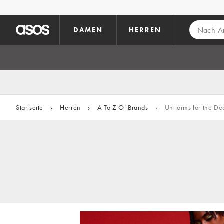
Zum Hauptinhalt überspringen
DAMEN
HERREN
Startseite
›
Herren
›
A To Z Of Brands
›
Uniforms for the De