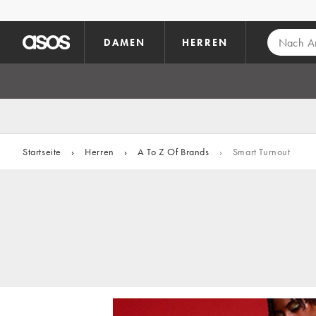
Zum Hauptinhalt überspringen
DAMEN
HERREN
Startseite
›
Herren
›
A To Z Of Brands
›
Smart Turnout