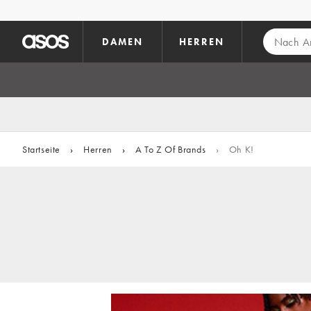
Zum Hauptinhalt überspringen
DAMEN
HERREN
Startseite
›
Herren
›
A To Z Of Brands
›
Oh K!