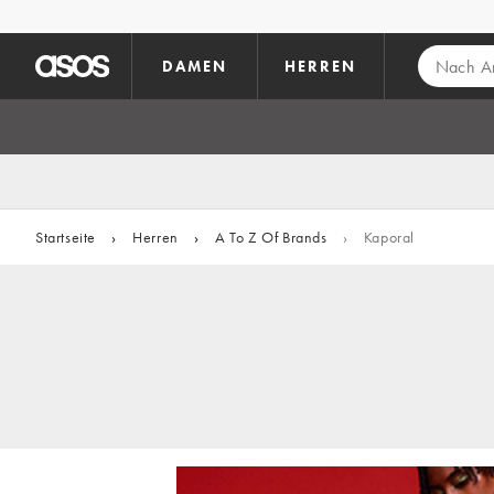
Zum Hauptinhalt überspringen
DAMEN
HERREN
Startseite
›
Herren
›
A To Z Of Brands
›
Kaporal