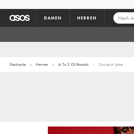
Zum Hauptinhalt überspringen
DAMEN
HERREN
Startseite
›
Herren
›
A To Z Of Brands
›
Coconut Lane